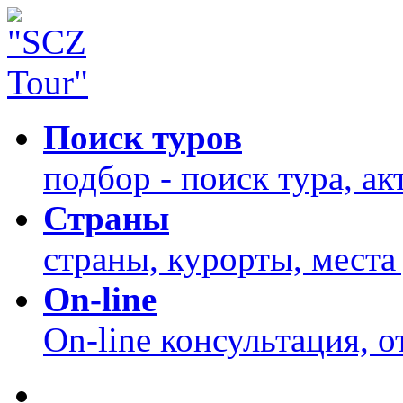
Поиск туров
подбор - поиск тура, а
Страны
страны, курорты, места
On-line
On-line консультация, 