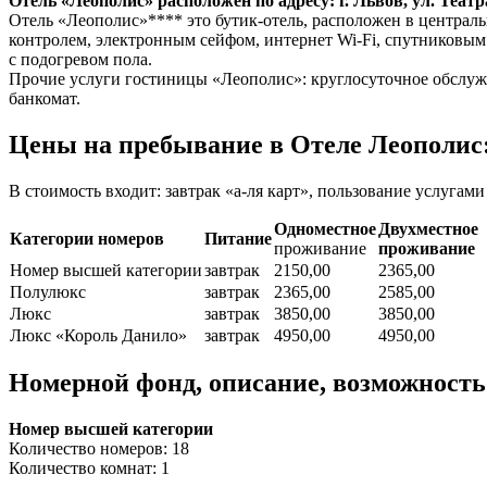
Отель «Леополис» расположен по адресу: г. Львов, ул. Театр
Отель «Леополис»**** это бутик-отель, расположен в централ
контролем, электронным сейфом, интернет Wi-Fi, спутниковы
с подогревом пола.
Прочие услуги гостиницы «Леополис»: круглосуточное обслужив
банкомат.
Цены на пребывание в Отеле Леополис
В стоимость входит: завтрак «а-ля карт», пользование услугам
Одноместное
Двухместное
Категории номеров
Питание
проживание
проживание
Номер высшей категории
завтрак
2150,00
2365,00
Полулюкс
завтрак
2365,00
2585,00
Люкс
завтрак
3850,00
3850,00
Люкс «Король Данило»
завтрак
4950,00
4950,00
Номерной фонд, описание, возможност
Номер высшей категории
Количество номеров: 18
Количество комнат: 1