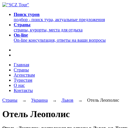
Поиск туров
подбор - поиск тура, актуальные предложения
Страны
страны, курорты, места для отдыха
On-line
On-line консультация, ответы на ваши вопросы
Главная
Страны
Агенствам
Туристам
О нас
Контакты
Страны
→
Украина
→
Львов
→ Отель Леополис
Отель Леополис