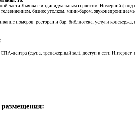
альная, 16
.
ьной части Львова с индивидуальным сервисом. Номерной фонд 
м телевидением, бизнес уголком, мини-баром, звуконепроницае
ание номеров, ресторан и бар, библиотека, услуги консьержа, 
:
и СПА-центра (сауна, тренажерный зал), доступ к сети Интернет,
ь размещения: