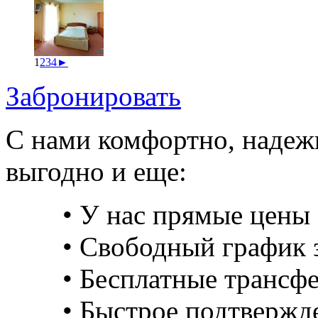
1
2
3
4
►
Забронировать
С нами комфортно, надеж
выгодно и еще:
• У нас прямые цены 
• Свободный график з
• Бесплатные трансф
• Быстрое подтвержд