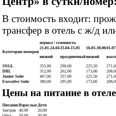
Центр» в сутки/номер
В стоимость входит: прож
трансфер в отель с ж/д ил
периол / сезонность
21.01-24.04
25.04-15.05
16.05-30.06
01.07
Категории номеров
низкий
праздничный
низкий
высо
SNGL
355,00
290,00
225,50
271,0
DBL
312,00
262,00
173,00
208,0
Junior Suitе
467,00
357,00
225,50
271,0
Executive Suite
380,00
295,00
173,00
208,0
Цены на питание в отеле
Питание
Взрослые
Дети
Завтрак
40,00
20,00
Обед
50,00
30,00