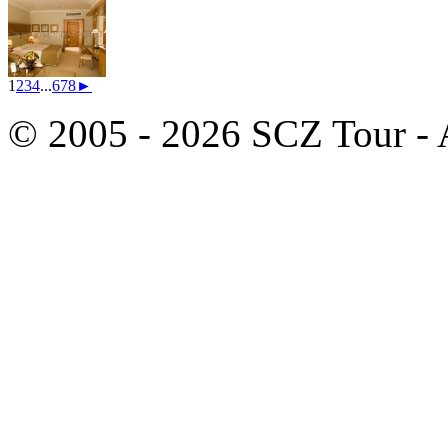
1
2
3
4
...
6
7
8
►
© 2005 - 2026 SCZ Tour - Al