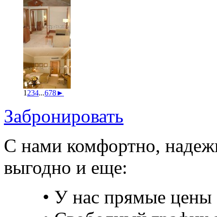
1
2
3
4
...
6
7
8
►
Забронировать
С нами комфортно, надеж
выгодно и еще:
• У нас прямые цены 