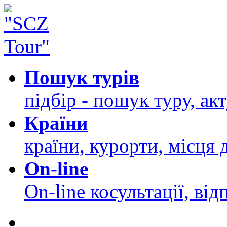
Пошук турів
підбір - пошук туру, ак
Країни
країни, курорти, місця 
On-line
On-line косультації, від