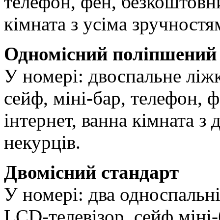
телефон, фен, безкоштовни
кімната з усіма зручностя
Одномісний поліпшений
У номері: двоспальне ліжк
сейф, міні-бар, телефон, 
інтернет, ванна кімната 
некурців.
Двомісний стандарт
У номері: два односпальні
LCD-телевізор, сейф,міні-