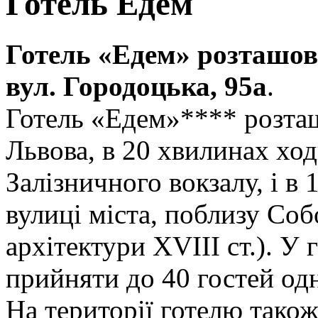
Готель Едем
Готель «Едем» розташова
вул. Городоцька, 95а
.
Готель «Едем»**** розташ
Львова, в 20 хвилинах ход
Залізничного вокзалу, і в 
вулиці міста, поблизу Со
архітектури XVIII ст.). У 
прийняти до 40 гостей од
На території готелю тако