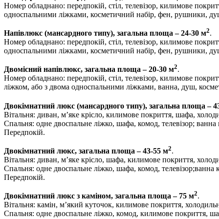
Номер обладнано: передпокій, стіл, телевізор, килимове покритт
односпальними ліжками, косметичний набір, фен, рушники, ду
2
Напівлюкс (мансардного типу), загальна площа – 24-30 м
.
Номер обладнано: передпокій, стіл, телевізор, килимове покритт
односпальними ліжками, косметичний набір, фен, рушники, ду
2
Двомісний напівлюкс, загальна площа – 20-30 м
.
Номер обладнано: передпокій, стіл, телевізор, килимове покрит
ліжком, або з двома односпальними ліжками, ванна, душ, косме
Двокімнатний люкс (мансардного типу), загальна площа – 4
Вітальня: диван, м’яке крісло, килимове покриття, шафа, холодил
Спальня: одне двоспальне ліжко, шафа, комод, телевізор; ванна
Передпокій.
2
Двокімнатний люкс, загальна площа – 43-55 м
.
Вітальня: диван, м’яке крісло, шафа, килимове покриття, холодил
Спальня: одне двоспальне ліжко, шафа, комод, телевізор;ванна 
Передпокій.
2
Двокімнатний люкс з каміном, загальна площа – 75 м
.
Вітальня: камін, м’який куточок, килимове покриття, холодильни
Спальня: одне двоспальне ліжко, комод, килимове покриття, шафа