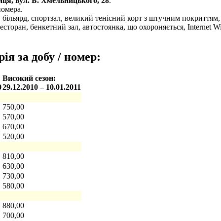
ця, вул. Б. Хмельницького, 28
.
номера.
 більярд, спортзал, великий тенісний корт з штучним покриттям, п
есторан, бенкетний зал, автостоянка, що охороняється, Internet W
ія за добу / номер:
Високий сезон:
0
29.12.2010 – 10.01.2011
750,00
570,00
670,00
520,00
810,00
630,00
730,00
580,00
880,00
700,00