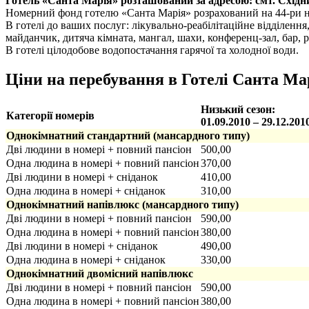
Готель «Санта Марія» розташований за адресою: смт. Східни
Номерний фонд готелю «Санта Марія» розрахований на 44-ри 
В готелі до ваших послуг: лікувально-реабілітаційне відділення,
майданчик, дитяча кімната, мангал, шахи, конференц-зал, бар, р
В готелі цілодобове водопостачання гарячої та холодної води.
Ціни на перебування в Готелі Санта Мар
Низький сезон:
Категорії номерів
01.09.2010 – 29.12.201
Однокімнатний стандартний (мансардного типу)
Дві людини в номері + повний пансіон
500,00
Одна людина в номері + повний пансіон
370,00
Дві людини в номері + сніданок
410,00
Одна людина в номері + сніданок
310,00
Однокімнатний напівлюкс (мансардного типу)
Дві людини в номері + повний пансіон
590,00
Одна людина в номері + повний пансіон
380,00
Дві людини в номері + сніданок
490,00
Одна людина в номері + сніданок
330,00
Однокімнатний двомісний напівлюкс
Дві людини в номері + повний пансіон
590,00
Одна людина в номері + повний пансіон
380,00