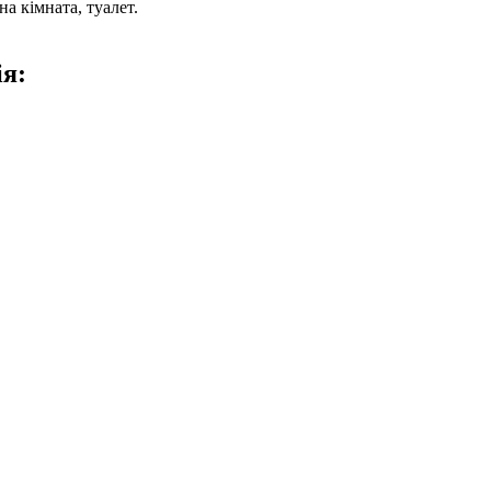
а кімната, туалет.
ія: