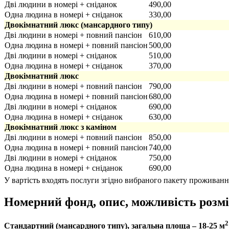
Дві людини в номері + сніданок
490,00
Одна людина в номері + сніданок
330,00
Двокімнатний люкс (мансардного типу)
Дві людини в номері + повний пансіон
610,00
Одна людина в номері + повний пансіон
500,00
Дві людини в номері + сніданок
510,00
Одна людина в номері + сніданок
370,00
Двокімнатний люкс
Дві людини в номері + повний пансіон
790,00
Одна людина в номері + повний пансіон
680,00
Дві людини в номері + сніданок
690,00
Одна людина в номері + сніданок
630,00
Двокімнатний люкс з каміном
Дві людини в номері + повний пансіон
850,00
Одна людина в номері + повний пансіон
740,00
Дві людини в номері + сніданок
750,00
Одна людина в номері + сніданок
690,00
У вартість входять послуги згідно вибраного пакету проживанн
Номерний фонд, опис, можливість розм
2
Стандартний (мансардного типу), загальна площа – 18-25 м