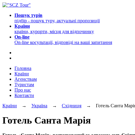
Пошук турів
підбір - пошук туру, актуальні пропозиції
Країни
країни, курорти, місця для відпочинку
On-line
On-line косультації, відповіді на ваші запитання
Головна
Країни
Агенствам
Туристам
Про нас
Контакти
Країни
→
Україна
→
Східниця
→ Готель Санта Марі
Готель Санта Марія