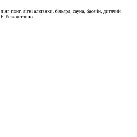
інг-понг, літні альтанки, більярд, сауна, басейн, дитячий
iFi безкоштовно.