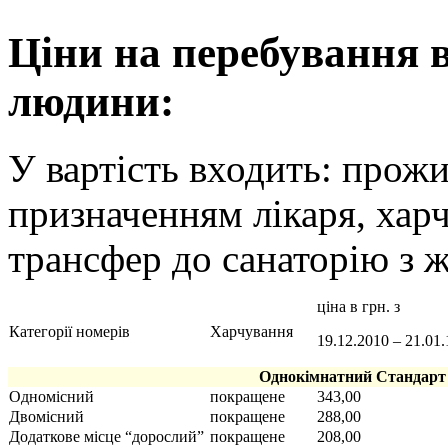
Ціни на перебування в
людини:
У вартість входить: прожи
призначенням лікаря, харч
трансфер до санаторію з ж
ціна в грн. з
Категорії номерів
Харчування
19.12.2010 – 21.01.
Однокімнатний Стандарт
Одномісний
покращене
343,00
Двомісний
покращене
288,00
Додаткове місце “дорослий”
покращене
208,00