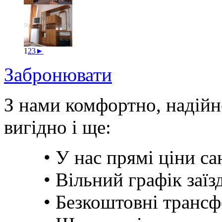
1
2
3
►
Забронювати
З нами комфортно, надійн
вигідно і ще:
• У нас прямі ціни сан
• Вільний графік заїзд
• Безкоштовні транс