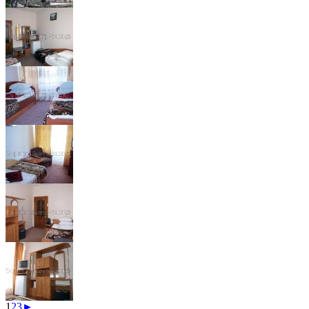
1
2
3
►