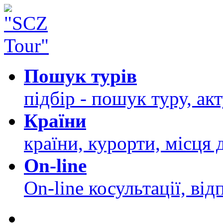
Пошук турів
підбір - пошук туру, ак
Країни
країни, курорти, місця 
On-line
On-line косультації, від