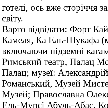
готелі, ось вже сторіччя 
світу.
Варто відвідати: Форт Ка
Камеля, Ка Ель-Шукафа (м
включаючи підземні катак
Римський театр, Палац М
Палац; музеї: Александрі
Романський, Музей Мисте
Музей; Православна Олек
Ель-Мурсі Абуль-Абас, К