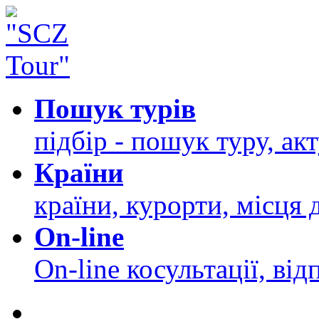
Пошук турів
підбір - пошук туру, ак
Країни
країни, курорти, місця 
On-line
On-line косультації, від