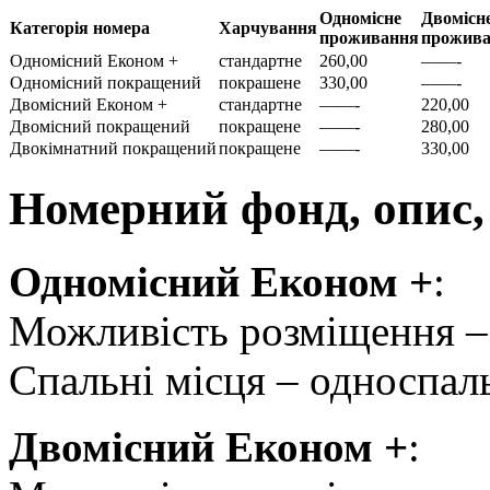
Одномісне
Двомісн
Категорія номера
Харчування
проживання
прожив
Одномісний Економ +
стандартне
260,00
——-
Одномісний покращений
покрашене
330,00
——-
Двомісний Економ +
стандартне
——-
220,00
Двомісний покращений
покращене
——-
280,00
Двокімнатний покращений
покращене
——-
330,00
Номерний фонд, опис,
Одномісний Економ +
:
Можливість розміщення – 
Спальні місця – односпал
Двомісний Економ +
: