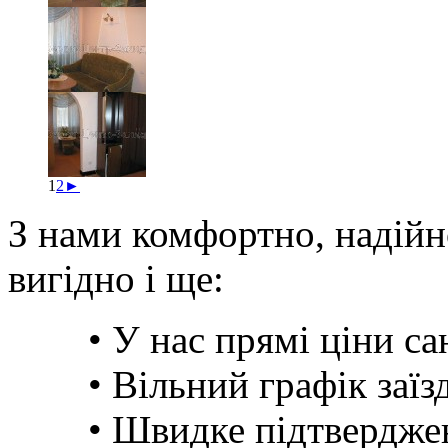
1
2
►
З нами комфортно, надійн
вигідно і ще:
• У нас прямі ціни сан
• Вільний графік заїзд
• Швидке підтвердже