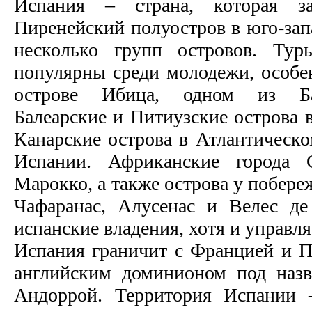
Испания – страна, которая з
Пиренейский полуостров в юго-зап
несколько групп островов. Ту
популярны среди молодежи, особен
острове Ибица, одном из Бал
Балеарские и Питиузские острова 
Канарские острова в Атлантическо
Испании. Африканские города
Марокко, а также острова у побер
Чафаранас, Алусенас и Велес де
испанские владения, хотя и управл
Испания граничит с Францией и По
английским доминионом под назв
Андоррой. Территория Испании 