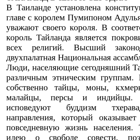
В Таиланде установлена констит
главе с королем Пумипоном Адулья
уважают своего короля. В соответ
король Тайланда является покро
всех религий. Высший законо
двухпалатная Национальная ассамб
Люди, населяющие сегодняшний Та
различным этническим группам. 
собственно тайцы, моны, кхмер
малайцы, персы и индийцы.
исповедуют буддизм тхерава
направления, который оказывает
повседневную жизнь населения.
идею о свободе совести, по