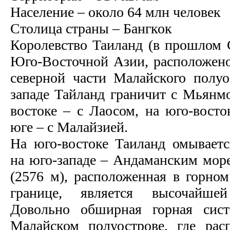
Население – около 64 млн человек
Столица страны – Бангкок
Королевство Таиланд (в прошлом С
Юго-Восточной Азии, расположен
северной части Малайского полуо
западе Тайланд граничит с Мьянмо
востоке – с Лаосом, на юго-восто
юге – с Малайзией.
На юго-востоке Таиланд омывает
на юго-западе – Андаманским мор
(2576 м), расположенная в горном
границе, является высочайше
Довольно обширная горная сист
Малайском полуострове, где рас