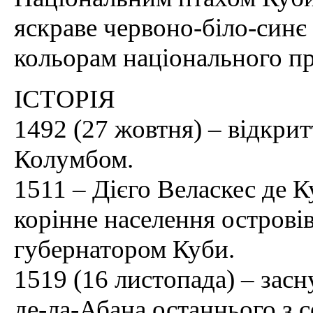
яскраве червоно-біло-синє
кольорам національного п
ІСТОРІЯ
1492 (27 жовтня) – відкри
Колумбом.
1511 – Дієго Веласкес де К
корінне населення острові
губернатором Куби.
1519 (16 листопада) – засн
де-ла-Абана останнього з 