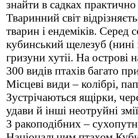
знайти в садках практично 
Тваринний світ відрізняєт
тварин і ендеміків. Серед 
кубинський щелезуб (нині
гризуни хутіі. На острові 
300 видів птахів багато пр
Місцеві види – колібрі, пап
Зустрічаються ящірки, чер
удави й інші неотруйні змії
З ракоподібних – сухопутні
Національним птахом Куби 