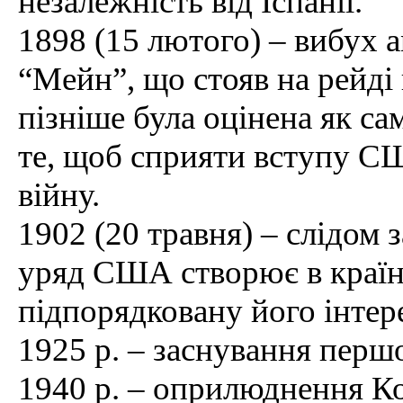
незалежність від Іспанії.
1898 (15 лютого) – вибух 
“Мейн”, що стояв на рейді 
пізніше була оцінена як с
те, щоб сприяти вступу С
війну.
1902 (20 травня) – слідом
уряд США створює в країні
підпорядковану його інтер
1925 р. – заснування першо
1940 р. – оприлюднення Ко