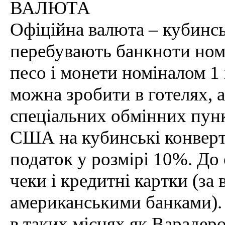
ВАЛЮТА
Офіційна валюта – кубинсь
перебувають банкноти номін
песо і монети номіналом 1 
можна зробити в готелях, а
спеціальних обмінних пунк
США на кубинські конверто
податок у розмірі 10%. Д
чеки і кредитні картки (за
американськими банками).
в таких місцях як Варадеро