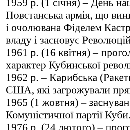
1959 р. (1 січня) – День н
Повстанська армія, що вин
і очолювана Фіделем Кастр
владу і засновує Революці
1961 р. (16 квітня) – прог
характер Кубинської револ
1962 р. – Карибська (Ракет
США, які загрожували пря
1965 (1 жовтня) – заснува
Комуністичної партії Куби
1976 р. (24 лютого) – пр