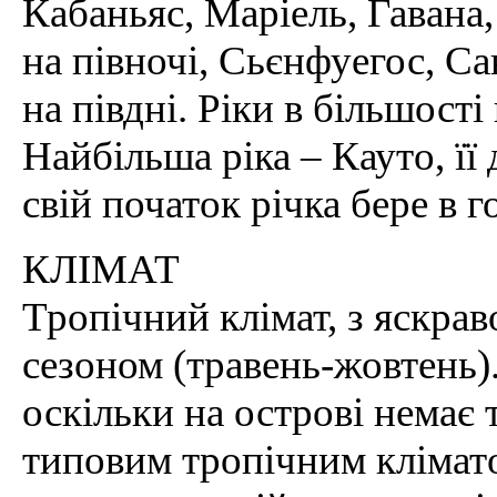
Кабаньяс, Маріель, Гавана,
на півночі, Сьєнфуегос, С
на півдні. Ріки в більшості
Найбільша ріка – Кауто, її
свій початок річка бере в 
КЛІМАТ
Тропічний клімат, з яскр
сезоном (травень-жовтень)
оскільки на острові немає т
типовим тропічним клімато