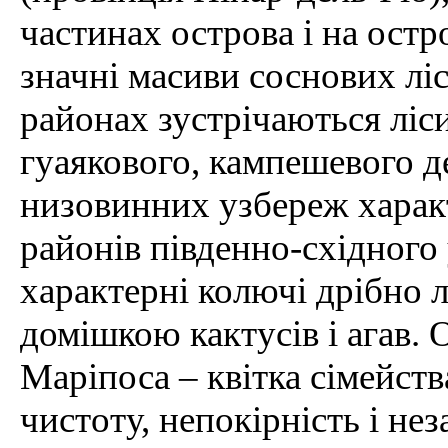
частинах острова і на ост
значні масиви соснових ліс
районах зустрічаються ліси
гуаякового, кампешевого де
низовинних узбереж характ
районів південно-східного
характерні колючі дрібно 
домішкою кактусів і агав.
Маріпоса – квітка сімейст
чистоту, непокірність і не