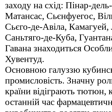
заходу на схід: Пінар-дель-
Матансас, Сьєнфуегос, Віл
Сьєго-де-Авіла, Камагуей, 
Саньтяго-де-Куба, Гуантана
Гавана знаходиться Особли
Хувентуд.
Основною галуззю кубинсь
промисловість. Значну рол
країни відіграють тютюн, ка
останній час фармацевтичн