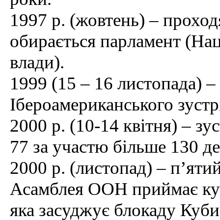
1997 р. (жовтень) – проход
обирається парламент (Нац
влади).
1999 (15 – 16 листопада) –
Ібероамериканського зустрі
2000 р. (10-14 квітня) – зу
77 за участю більше 130 дел
2000 р. (листопад) – п’яти
Асамблея ООН приймає куб
яка засуджує блокаду Куб