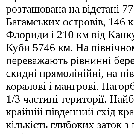
розташована на відстані 77 
Багамських островів, 146 к
Флориди і 210 км від Канку
Куби 5746 км. На північно
переважають рівнинні берег
скидні прямолінійні, на п
коралові і мангрові. Пагор
1/3 частині території. Най
крайній південний схід кра
кількість глибоких заток 