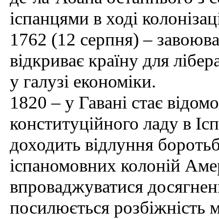
іспанцями в ході колонізац
1762 (12 серпня) – завоюв
відкриває країну для лібер
у галузі економіки.
1820 – у Гавані стає відом
конституційного ладу в Ісп
доходить відлуння боротьб
іспаномовних колоній Ам
впроваджуватися досягненн
посилюється розбіжність м